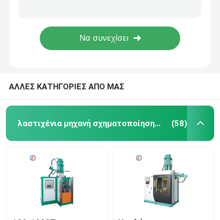
Μηχανή εμβολιασμού καουτσούκ 400 τόνων Μηχανή επεξεργασίας καουτσούκ για κάλυψη σκόνης αυτοκινήτων
Υψηλής παραγωγικότητας ιατρική σύριγγα καουτσούκ εμβολιαστή κατασκευής μηχανή μίνι επιτραπέζια πλαστική μηχανή εμβολιασμού
λαστιχένια μηχανή σχηματοποίησης εγχύσεων σιλικ
Υψηλής ποιότητας ελαστικό μηχανή ψεκασμού θερμαντήρα για ιατρική σύριγγα ελαστικό ελαστικό
Η μηχανή σφυρίσματος εμβολιασμού καουτσούκ σε μικρά προϊόντα καουτσούκ που παράγουν μηχανή για ιατρικό καουτσούκ
Κάθετη λαστιχένια μηχανή σχηματοποίησης εγχύσεω
ΑΛΛΕΣ ΚΑΤΗΓΟΡΙΕΣ ΑΠΟ ΜΑΣ
Κενή φορμάροντας μηχανή συμπίεσης
Μηχανή χύτευσης με έγχυση καουτσούκ
λαστιχένια μηχανή σχηματοποίησης εγχύσεων σιλικόνης
(58)
Υδραυλική να βουλκανίσει μηχανή
Μηχανή σχηματοποίησης εγχύσεων σιλικόνης
Οριζόντια λαστιχένια μηχανή σχηματοποίησης εγχύ