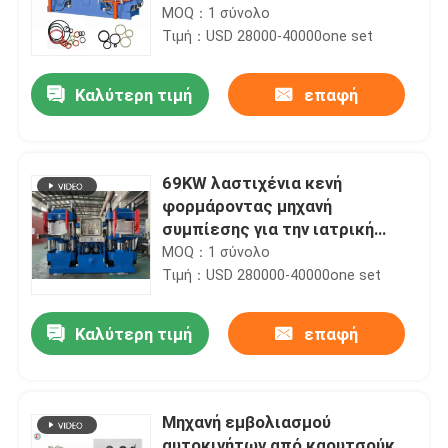
της Κίνας
MOQ：1 σύνολο
Τιμή：USD 28000-40000one set
Καλύτερη τιμή
επαφή
69KW λαστιχένια κενή
φορμάροντας μηχανή
συμπίεσης για την ιατρική
σύριγγα
MOQ：1 σύνολο
Τιμή：USD 280000-40000one set
Καλύτερη τιμή
επαφή
Μηχανή εμβολιασμού
αυτοκινήτων από καουτσούκ