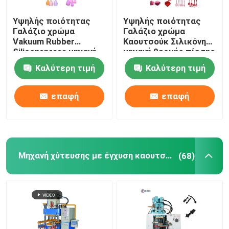
Υψηλής ποιότητας
Υψηλής ποιότητας
Γαλάζιο χρώμα
Γαλάζιο χρώμα
Vakuum Rubber
Καουτσούκ Σιλικόνη
Siliconepress μηχανή
μηχανή θερμής πίεσης
για την κατασκευή
για την κατασκευή
Καλύτερη τιμή
Καλύτερη τιμή
προϊόντων κουζίνας
προϊόντων κουζίνας
αυτοκινητο-
ανταλλακτικά
εξαρτήματα
αυτοκινήτων
επαφή
επαφή
Μηχανή χύτευσης με έγχυση καουτσούκ
(68)