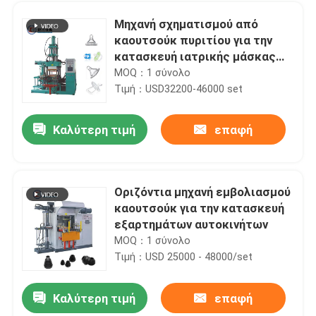
Μηχανή σχηματισμού από
καουτσούκ πυριτίου για την
κατασκευή ιατρικής μάσκας
λάρυγγα
MOQ：1 σύνολο
Τιμή：USD32200-46000 set
Καλύτερη τιμή
επαφή
Οριζόντια μηχανή εμβολιασμού
καουτσούκ για την κατασκευή
Αρχική Σελίδα
εξαρτημάτων αυτοκινήτων
MOQ：1 σύνολο
Τιμή：USD 25000 - 48000/set
Προϊόντα
Καλύτερη τιμή
επαφή
Μηχανή κατασκευής κύκλων με υγρή σιλικόνη
Βίντεο