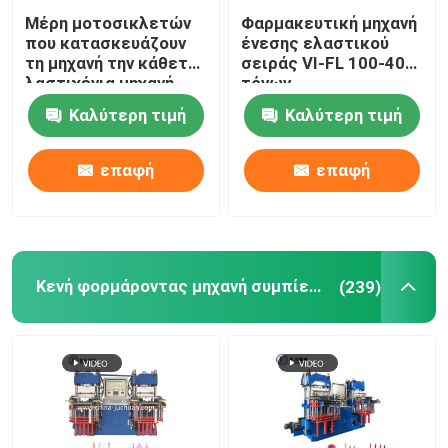
Μέρη μοτοσικλετών
Φαρμακευτική μηχανή
που κατασκευάζουν
ένεσης ελαστικού
τη μηχανή την κάθετη
σειράς VI-FL 100-400
λαστιχένια μηχανή
τόνων
σχηματοποίησης
Καλύτερη τιμή
Καλύτερη τιμή
εγχύσεων για τη
λαστιχένια διάταξη
απόσβεσης
επαφή
επαφή
Κενή φορμάροντας μηχανή συμπίεσης
(239)