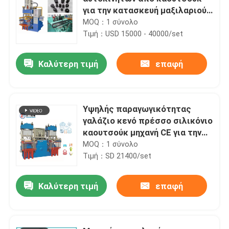
για την κατασκευή μαξιλαριού-
αποσβεστήρα μοτοσυκλέτας
MOQ：1 σύνολο
Τιμή：USD 15000 - 40000/set
Καλύτερη τιμή
επαφή
Υψηλής παραγωγικότητας
γαλάζιο κενό πρέσσο σιλικόνιο
καουτσούκ μηχανή CE για την
παρασκευή των προϊόντων
MOQ：1 σύνολο
σιλικόνιο καουτσούκ
Τιμή：SD 21400/set
Καλύτερη τιμή
επαφή