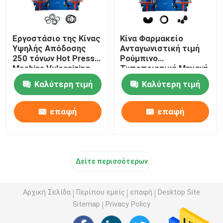
Εργοστάσιο της Κίνας
Κίνα Φαρμακείο
Υψηλής Απόδοσης
Ανταγωνιστική τιμή
250 τόνων Hot Press
Ρούμπινο
Machine Vulcanizing
Τυποποιητική Μηχανή
Machine για την
Για την κατασκευή
Καλύτερη τιμή
Καλύτερη τιμή
κατασκευή O ring
Ρούμπινου
αυτοκινητοβιομηχανικών
Συσκευασμάτων
προϊόντων
Αυτοκινήτου
επαφή
επαφή
Δείτε περισσότερων
Αρχική Σελίδα
Περίπου εμείς
επαφή
Desktop Site
Sitemap
Privacy Policy