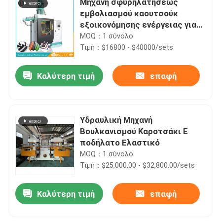
Μηχανή σφυρηλατήσεως
εμβολιασμού καουτσούκ
εξοικονόμησης ενέργειας για
την κατασκευή σφραγίδων
MOQ：1 σύνολο
δακτυλίων
Τιμή：$16800 - $40000/sets
Καλύτερη τιμή
επαφή
Υδραυλική Μηχανή
Βουλκανισμού Καροτσάκι Ε
ποδήλατο Ελαστικό
MOQ：1 σύνολο
Τιμή：$25,000.00 - $32,800.00/sets
Καλύτερη τιμή
επαφή