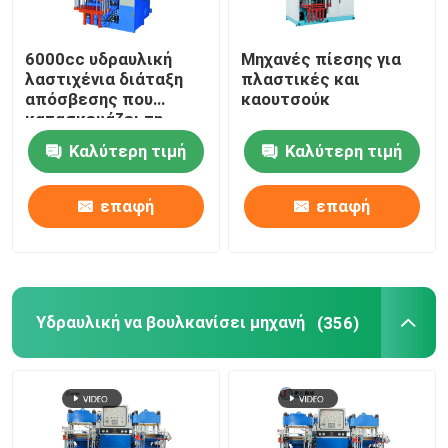
6000cc υδραυλική
Μηχανές πίεσης για
λαστιχένια διάταξη
πλαστικές και
απόσβεσης που
καουτσούκ
κατασκευάζει τη
μηχανή τη λαστιχένια
Καλύτερη τιμή
Καλύτερη τιμή
μηχανή εγχύσεων
Τύπου
επαφή
επαφή
Υδραυλική να βουλκανίσει μηχανή
(356)