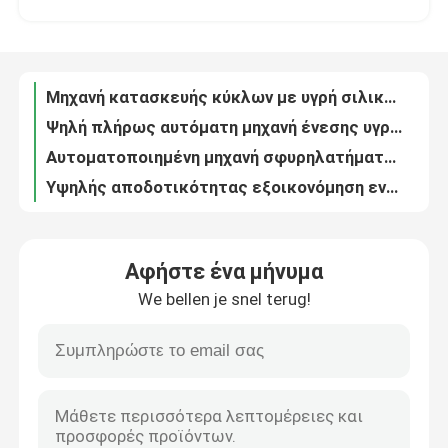
Ψηλή πλήρως αυτόματη μηχανή ένεσης υγρής σιλικόνης για γυναικείο σιλικόνιο
Αυτοματοποιημένη μηχανή σφυρηλατήματος ζώων/μηχανή σφυρηλατήματος με ένεση σιλικόνης για την κατασκευή σπιτιού ζώων
Σχετικά με εμάς
Υψηλής αποδοτικότητας εξοικονόμηση ενέργειας Lsr μηχανή εμβολιασμού για σιλικόνιο κατσαρόλα κατοικίδια
400 τόνων Σιλικόνη μηχανή για την κατασκευή Σιλικόνης Injection Molding για τα κατοικίδια
Γύρος εργοστασίων
200 προϊόντα μωρών σιλικόνης KN που κατασκευάζουν τη μηχανή σχηματοποίησης εγχύσεων σιλικόνης μηχανών
Αυτοματοποιημένη Μηχανή Τυποποίησης Σίλικονης για Προϊόντα Σίλικονης για Βρέφη
Ποιοτικός έλεγχος
Λαστιχένια μηχανή σχηματοποίησης εγχύσεων σιλικόνης για το σκεύος για την κουζίνα και τη μαγειρική σιλικόνης βαθμού τροφίμων
Υψηλής αποδοτικότητας υψηλής ακρίβειας μηχανή κατασκευής κούκλων από σιλικόνη
επαφή
Μηχανή κατασκευής σφραγίδων πετρελαίου από καουτσούκ υψηλής ακρίβειας
Αφήστε ένα μήνυμα
Μηχανή υψηλής ακρίβειας κατασκευής σφραγίδων ασφαλείας/μηχανή σήμανσης σφραγίδων ασφαλείας
We bellen je snel terug!
6000cc υδραυλική λαστιχένια διάταξη απόσβεσης που κατασκευάζει τη μηχανή τη λαστιχένια μηχανή εγχύσεων Τύπου
Νέα
Μηχανή εμβολιασμού καουτσούκ με καλούπι ψυχρού διαδρόμου και αυτοματοποίηση ρομπότ
Μηχανή κατασκευής προϊόντων από καουτσούκ/μηχανή εμβολιασμού καουτσούκ για κάλυψη σκόνης αυτοκινήτων από καουτσούκ
Ζητήστε ένα απόσπασμα
Μηχανές επεξεργασίας ελαστικών για την κάλυψη σκόνης από αυτοκινητό καουτσούκ
Μηχανή εμβολιασμού κάλυψης σκόνης από αυτοκινητό καουτσούκ/Μηχανή εμβολιασμού καουτσούκ εξοικονόμησης ενέργειας
VR SHOW